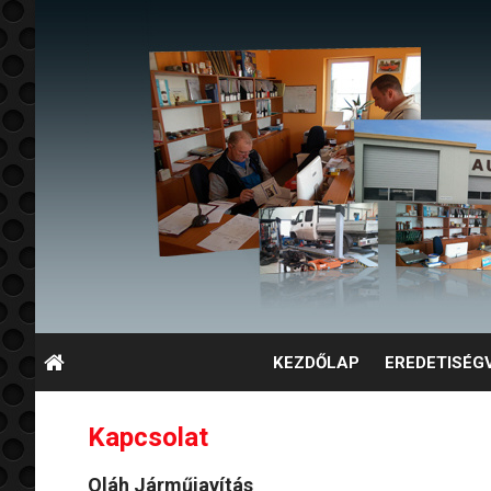
KEZDŐLAP
EREDETISÉG
Kapcsolat
Oláh Járműjavítás