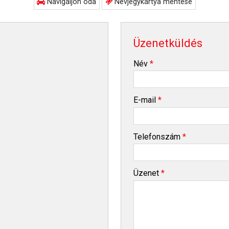
Navigáljon oda
Névjegykártya mentése
Üzenetküldés
-
Név
*
-
E-mail
*
-
Telefonszám
*
-
Üzenet
*
-